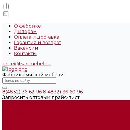
О фабрике
Дилерам
Оплата и доставка
Гарантия и возврат
Вакансии
Контакты
price@tsar-mebel.ru
Фабрика мягкой мебели
8(4832) 36-62-96
8(4832) 36-60-96
Запросить оптовый прайс-лист
Прямые диваны
Угловые диваны
Малогабаритные диваны
Кровати
Кресла