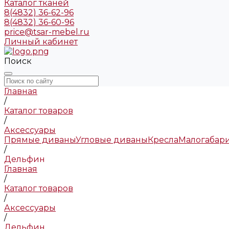
Каталог тканей
8(4832) 36-62-96
8(4832) 36-60-96
price@tsar-mebel.ru
Личный кабинет
Поиск
Главная
/
Каталог товаров
/
Аксессуары
Прямые диваны
Угловые диваны
Кресла
Малогабар
/
Дельфин
Главная
/
Каталог товаров
/
Аксессуары
/
Дельфин